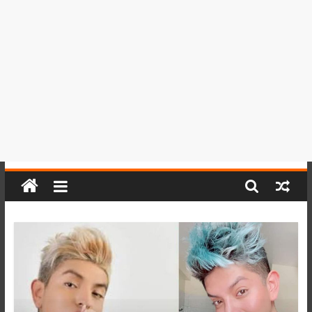
del
Perú,
Mundo
,
Ucayali,
San
Martín
y
Loreto