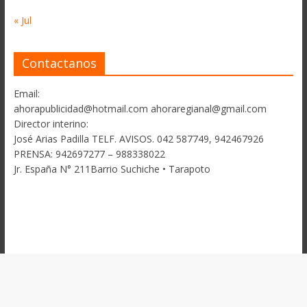
« Jul
Contactanos
Email:
ahorapublicidad@hotmail.com ahoraregianal@gmail.com
Director interino:
José Arias Padilla TELF. AVISOS. 042 587749, 942467926
PRENSA: 942697277 – 988338022
Jr. España N° 211Barrio Suchiche • Tarapoto