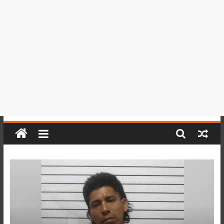
del
Perú,
Mundo
,
Ucayali,
San
Martín
y
Loreto