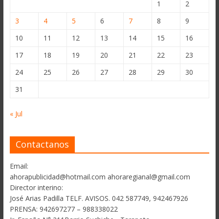
1
2
3
4
5
6
7
8
9
10
11
12
13
14
15
16
17
18
19
20
21
22
23
24
25
26
27
28
29
30
31
« Jul
Contactanos
Email:
ahorapublicidad@hotmail.com ahoraregianal@gmail.com
Director interino:
José Arias Padilla TELF. AVISOS. 042 587749, 942467926
PRENSA: 942697277 – 988338022