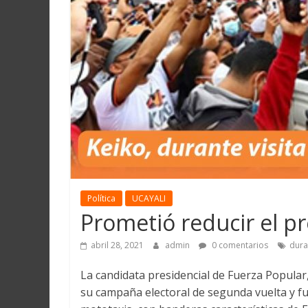
Martín
y
Loreto
Política
UCAYALI
Prometió reducir el pr
abril 28, 2021
admin
0 comentarios
dura
La candidata presidencial de Fuerza Popular,
su campaña electoral de segunda vuelta y f