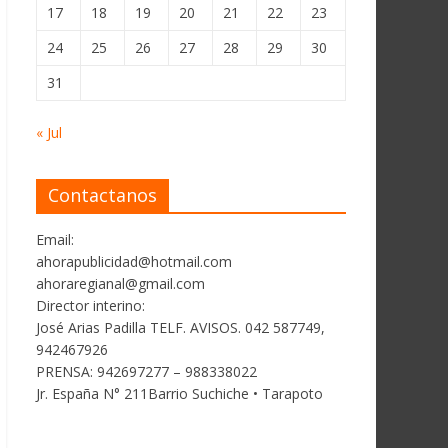
17
18
19
20
21
22
23
24
25
26
27
28
29
30
31
« Jul
Contactanos
Email:
ahorapublicidad@hotmail.com
ahoraregianal@gmail.com
Director interino:
José Arias Padilla TELF. AVISOS. 042 587749,
942467926
PRENSA: 942697277 – 988338022
Jr. España N° 211Barrio Suchiche • Tarapoto