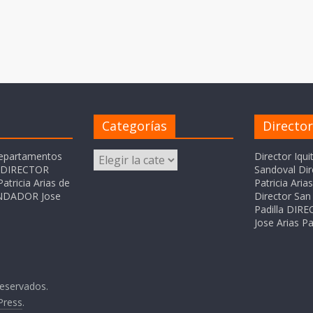
Categorías
Directo
Categorías
departamentos
Director Iqui
o DIRECTOR
Sandoval Dir
atricia Arias de
Patricia Ari
FUNDADOR Jose
Director San 
Padilla DI
Jose Arias Pa
reservados.
Press
.