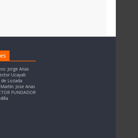
res
tos: Jorge Arias
ector Ucayali:
as de Lozada
Martín: Jose Arias
RECTOR FUNDADOR
dilla