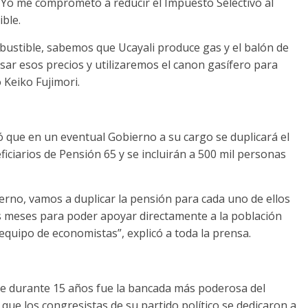
 Yo me comprometo a reducir el Impuesto Selectivo al
ble.
mbustible, sabemos que Ucayali produce gas y el balón de
isar esos precios y utilizaremos el canon gasífero para
 Keiko Fujimori.
ó que en un eventual Gobierno a su cargo se duplicará el
ciarios de Pensión 65 y se incluirán a 500 mil personas
erno, vamos a duplicar la pensión para cada uno de ellos
os meses para poder apoyar directamente a la población
equipo de economistas”, explicó a toda la prensa.
que durante 15 años fue la bancada más poderosa del
que los congresistas de su partido político se dedicaron a