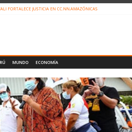
ALI FORTALECE JUSTICIA EN CC.NN.AMAZÓNICAS
LOJ INVISIBLE” BAJO TIERRA QUE CONTROLA TODA LA VIDA EN EL
ALIAGA NO EXPLICA RENUNCIA DE LUIS RUBIO
ES EL ÚLTIMO DÍA PARA PAGOS DE RECIBOS
TAHUANIA IRREGULARIDADES EN COMPRA COMBUSTIBLE
ERÚ
MUNDO
ECONOMÍA