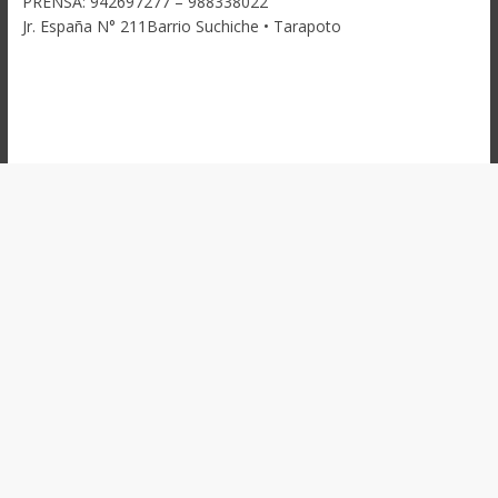
PRENSA: 942697277 – 988338022
Jr. España N° 211Barrio Suchiche • Tarapoto