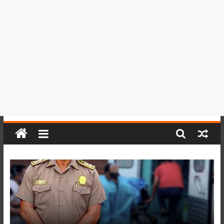
del
Perú,
Mundo
,
Ucayali,
San
Martín
y
Loreto