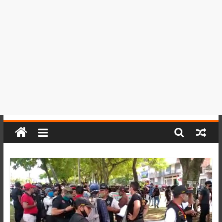
del
Perú,
Mundo
,
Ucayali,
San
Martín
y
Loreto