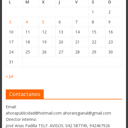
L
M
X
J
V
S
D
1
2
3
4
5
6
7
8
9
10
11
12
13
14
15
16
17
18
19
20
21
22
23
24
25
26
27
28
29
30
31
« Jul
Contactanos
Email:
ahorapublicidad@hotmail.com ahoraregianal@gmail.com
Director interino:
José Arias Padilla TELF. AVISOS. 042 587749, 942467926