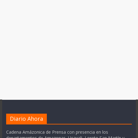
Diario Ahora
Cadena Amázonica de Prensa con presencia en los
departamentos de Amazonas, Ucayali, Loreto San Martín y