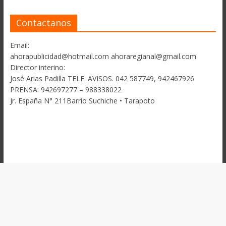
Contactanos
Email:
ahorapublicidad@hotmail.com ahoraregianal@gmail.com
Director interino:
José Arias Padilla TELF. AVISOS. 042 587749, 942467926
PRENSA: 942697277 – 988338022
Jr. España N° 211Barrio Suchiche • Tarapoto