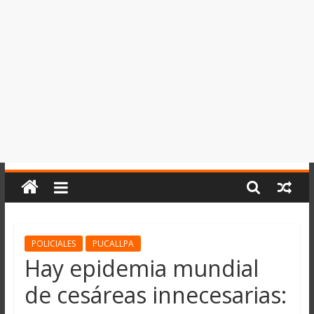
del
Perú,
Mundo
,
Ucayali,
San
Martín
y
Loreto
POLICIALES
PUCALLPA
Hay epidemia mundial
de cesáreas innecesarias: