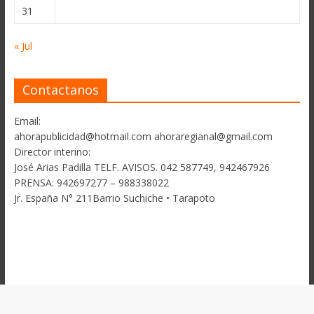
31
« Jul
Contactanos
Email:
ahorapublicidad@hotmail.com ahoraregianal@gmail.com
Director interino:
José Arias Padilla TELF. AVISOS. 042 587749, 942467926
PRENSA: 942697277 – 988338022
Jr. España N° 211Barrio Suchiche • Tarapoto