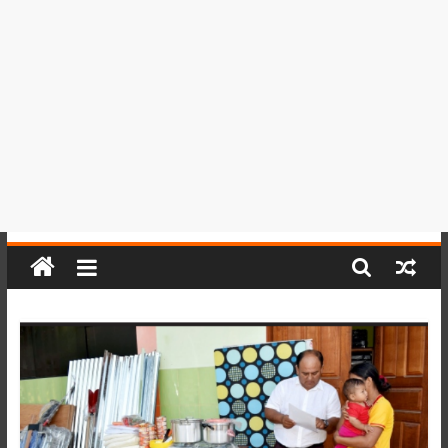
del
Perú,
Mundo
,
Ucayali,
San
Martín
y
Loreto