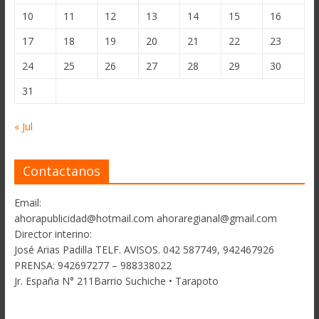
10
11
12
13
14
15
16
17
18
19
20
21
22
23
24
25
26
27
28
29
30
31
« Jul
Contactanos
Email:
ahorapublicidad@hotmail.com ahoraregianal@gmail.com
Director interino:
José Arias Padilla TELF. AVISOS. 042 587749, 942467926
PRENSA: 942697277 – 988338022
Jr. España N° 211Barrio Suchiche • Tarapoto