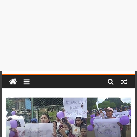
del
Perú,
Mundo
,
Ucayali,
San
Martín
y
Loreto