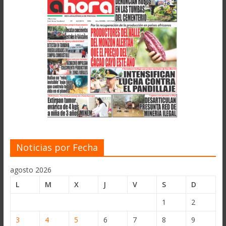
Noticias por Fecha
agosto 2026
L
M
X
J
V
S
D
1
2
3
4
5
6
7
8
9