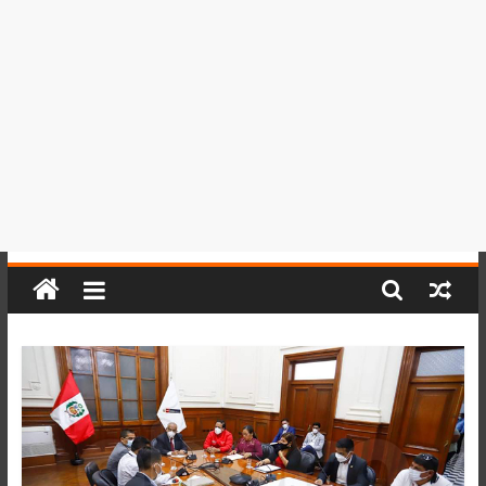
del
Perú,
Mundo
,
Ucayali,
San
Martín
y
Loreto