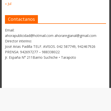
« Jul
Contactanos
Email:
ahorapublicidad@hotmail.com ahoraregianal@gmail.com
Director interino:
José Arias Padilla TELF. AVISOS. 042 587749, 942467926
PRENSA: 942697277 – 988338022
Jr. España N° 211Barrio Suchiche • Tarapoto