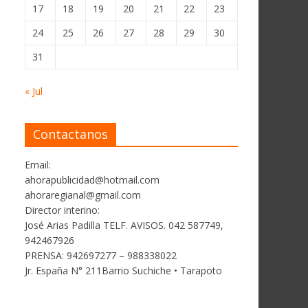
17
18
19
20
21
22
23
24
25
26
27
28
29
30
31
« Jul
Contactanos
Email:
ahorapublicidad@hotmail.com
ahoraregianal@gmail.com
Director interino:
José Arias Padilla TELF. AVISOS. 042 587749,
942467926
PRENSA: 942697277 – 988338022
Jr. España N° 211Barrio Suchiche • Tarapoto