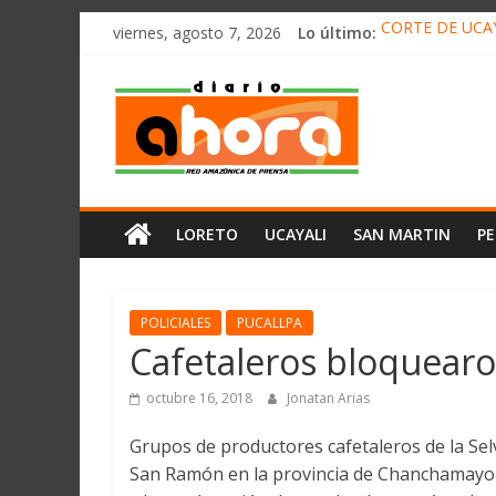
олимп казино
Saltar
viernes, agosto 7, 2026
Lo último:
CORTE DE UCAY
al
HALLAN UN “RE
contenido
Diario
RAFAEL LÓPEZ 
05 DE AGOSTO 
DETECTAN EN 
Ahora
Cadena
LORETO
UCAYALI
SAN MARTIN
P
Amazónica
de
Prensa
Noticias
POLICIALES
PUCALLPA
del
Cafetaleros bloquearon
Perú,
Mundo
octubre 16, 2018
Jonatan Arias
,
Grupos de productores cafetaleros de la Sel
Ucayali,
San Ramón en la provincia de Chanchamayo 
San