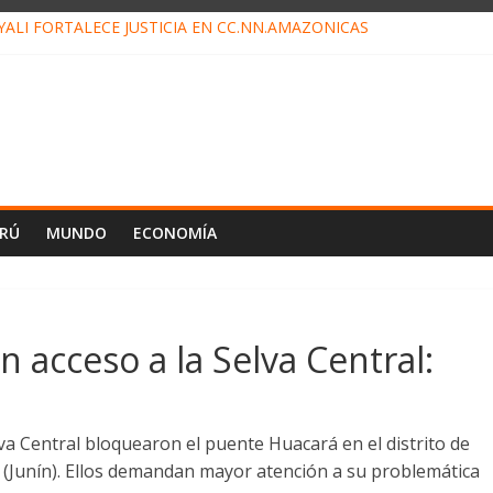
ALI FORTALECE JUSTICIA EN CC.NN.AMAZÓNICAS
LOJ INVISIBLE” BAJO TIERRA QUE CONTROLA TODA LA VIDA EN E
ALIAGA NO EXPLICA RENUNCIA DE LUIS RUBIO
ES EL ÚLTIMO DÍA PARA PAGOS DE RECIBOS
TAHUANIA IRREGULARIDADES EN COMPRA COMBUSTIBLE
ERÚ
MUNDO
ECONOMÍA
 acceso a la Selva Central:
va Central bloquearon el puente Huacará en el distrito de
(Junín). Ellos demandan mayor atención a su problemática