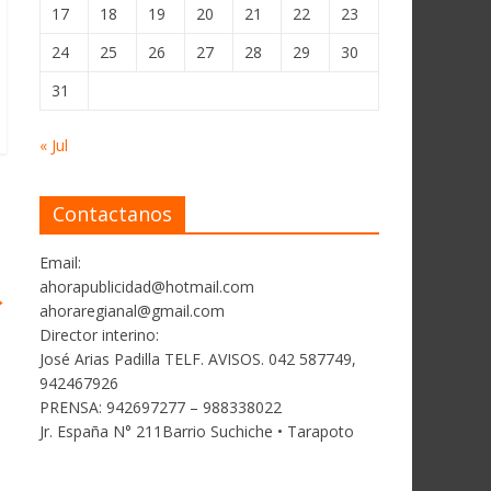
17
18
19
20
21
22
23
24
25
26
27
28
29
30
31
« Jul
Contactanos
Email:
ahorapublicidad@hotmail.com
→
ahoraregianal@gmail.com
Director interino:
José Arias Padilla TELF. AVISOS. 042 587749,
942467926
PRENSA: 942697277 – 988338022
Jr. España N° 211Barrio Suchiche • Tarapoto