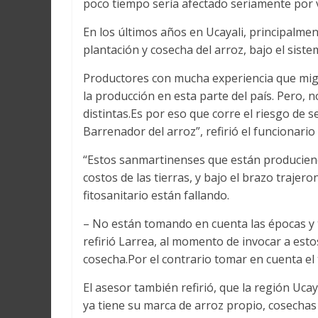
poco tiempo sería afectado seriamente por v
Martín
y
En los últimos años en Ucayali, principalment
Loreto
plantación y cosecha del arroz, bajo el siste
Productores con mucha experiencia que mig
la producción en esta parte del país. Pero,
distintas.Es por eso que corre el riesgo de 
Barrenador del arroz”, refirió el funcionari
“Estos sanmartinenses que están produciendo
costos de las tierras, y bajo el brazo trajer
fitosanitario están fallando.
– No están tomando en cuenta las épocas y t
refirió Larrea, al momento de invocar a esto
cosecha.Por el contrario tomar en cuenta el
El asesor también refirió, que la región Uca
ya tiene su marca de arroz propio, cosechas