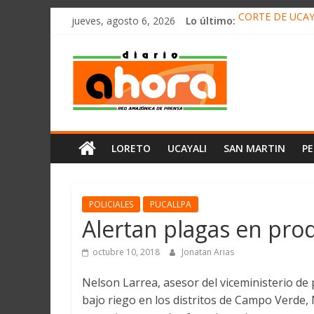
олимп казино
Saltar
jueves, agosto 6, 2026
Lo último:
CORTE DE UCAY
al
HALLAN UN “RE
contenido
Diario
RAFAEL LÓPEZ 
05 DE AGOSTO 
DETECTAN EN 
Ahora
Cadena
LORETO
UCAYALI
SAN MARTIN
P
Amazónica
de
Prensa
Noticias
POLICIALES
PUCALLPA
del
Alertan plagas en pro
Perú,
Mundo
octubre 10, 2018
Jonatan Arias
,
Nelson Larrea, asesor del viceministerio de 
Ucayali,
bajo riego en los distritos de Campo Verde
San