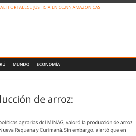
ALI FORTALECE JUSTICIA EN CC.NN.AMAZÓNICAS
LOJ INVISIBLE” BAJO TIERRA QUE CONTROLA TODA LA VIDA EN EL
ALIAGA NO EXPLICA RENUNCIA DE LUIS RUBIO
ES EL ÚLTIMO DÍA PARA PAGOS DE RECIBOS
TAHUANIA IRREGULARIDADES EN COMPRA COMBUSTIBLE
ERÚ
MUNDO
ECONOMÍA
ducción de arroz:
políticas agrarias del MINAG, valoró la producción de arroz
, Nueva Requena y Curimaná. Sin embargo, alertó que en