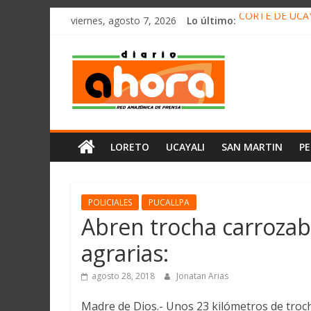
олимп казино
Saltar
viernes, agosto 7, 2026
Lo último:
CORTE DE UCAY
al
HALLAN UN “RE
contenido
Diario
RAFAEL LÓPEZ 
05 DE AGOSTO 
DETECTAN EN 
Ahora
Cadena
LORETO
UCAYALI
SAN MARTIN
P
Amazónica
de
Prensa
Noticias
POLICIALES
PUCALLPA
del
Abren trocha carrozab
Perú,
agrarias:
Mundo
,
agosto 28, 2018
Jonatan Arias
Ucayali,
San
Madre de Dios.- Unos 23 kilómetros de trocha