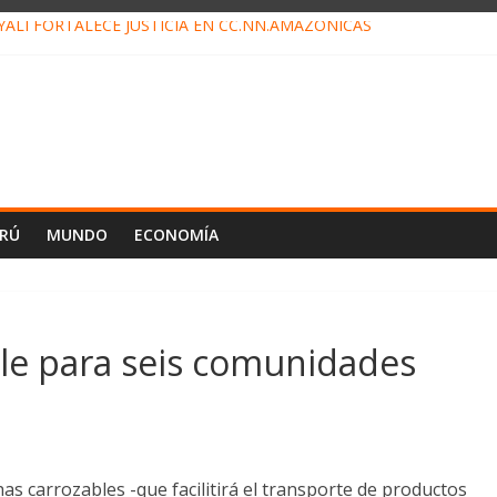
ALI FORTALECE JUSTICIA EN CC.NN.AMAZÓNICAS
LOJ INVISIBLE” BAJO TIERRA QUE CONTROLA TODA LA VIDA EN E
ALIAGA NO EXPLICA RENUNCIA DE LUIS RUBIO
ES EL ÚLTIMO DÍA PARA PAGOS DE RECIBOS
TAHUANIA IRREGULARIDADES EN COMPRA COMBUSTIBLE
ERÚ
MUNDO
ECONOMÍA
le para seis comunidades
s carrozables -que facilitirá el transporte de productos