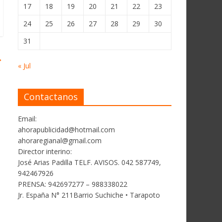
17
18
19
20
21
22
23
24
25
26
27
28
29
30
31
→
« Jul
Contactanos
Email:
ahorapublicidad@hotmail.com
ahoraregianal@gmail.com
Director interino:
José Arias Padilla TELF. AVISOS. 042 587749,
942467926
PRENSA: 942697277 – 988338022
Jr. España N° 211Barrio Suchiche • Tarapoto