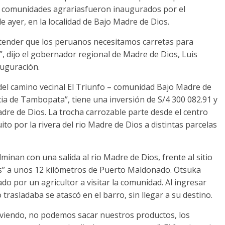
is comunidades agrariasfueron inaugurados por el
e ayer, en la localidad de Bajo Madre de Dios.
tender que los peruanos necesitamos carretas para
”, dijo el gobernador regional de Madre de Dios, Luis
auguración.
del camino vecinal El Triunfo – comunidad Bajo Madre de
incia de Tambopata”, tiene una inversión de S/4 300 082.91 y
adre de Dios. La trocha carrozable parte desde el centro
to por la rivera del rio Madre de Dios a distintas parcelas
minan con una salida al rio Madre de Dios, frente al sitio
os” a unos 12 kilómetros de Puerto Maldonado. Otsuka
do por un agricultor a visitar la comunidad. Al ingresar
 trasladaba se atascó en el barro, sin llegar a su destino.
 viviendo, no podemos sacar nuestros productos, los