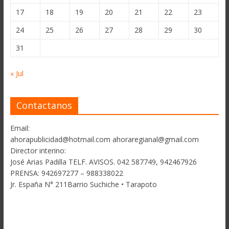
17
18
19
20
21
22
23
24
25
26
27
28
29
30
31
« Jul
Contactanos
Email:
ahorapublicidad@hotmail.com ahoraregianal@gmail.com
Director interino:
José Arias Padilla TELF. AVISOS. 042 587749, 942467926
PRENSA: 942697277 – 988338022
Jr. España N° 211Barrio Suchiche • Tarapoto