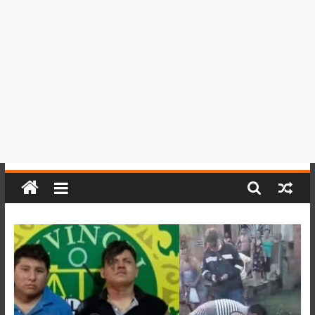
del
Perú,
Mundo
,
Ucayali,
San
Martín
y
Loreto