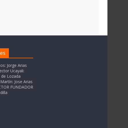
res
tos: Jorge Arias
ector Ucayali:
as de Lozada
Martín: Jose Arias
RECTOR FUNDADOR
dilla