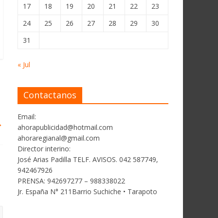
17
18
19
20
21
22
23
24
25
26
27
28
29
30
31
« Jul
Contactanos
Email:
→
ahorapublicidad@hotmail.com
ahoraregianal@gmail.com
Director interino:
José Arias Padilla TELF. AVISOS. 042 587749,
942467926
PRENSA: 942697277 – 988338022
Jr. España N° 211Barrio Suchiche • Tarapoto