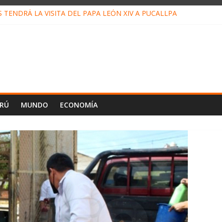
TENDRÁ LA VISITA DEL PAPA LEÓN XIV A PUCALLPA
 CONCURSO DE MICRORELATOS BIBLIOTECUENTO 2026
 NUEVA DIRECTIVA SUDUNU
MPACTO DE ECONOMÍAS ILEGALES CONTRA PPII DE UCAYALI
DE PETRÓLEO EN PERÚ SUPERÓ LOS 36 MIL BARRILES/DÍA EN JU
ERÚ
MUNDO
ECONOMÍA