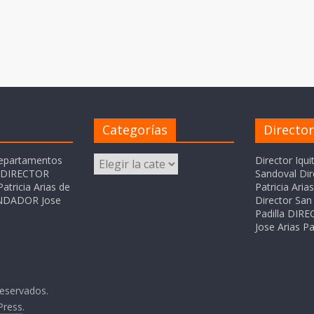
Categorías
Directo
Categorías
departamentos
Director Iqui
o DIRECTOR
Sandoval Dir
atricia Arias de
Patricia Ari
FUNDADOR Jose
Director San 
Padilla DI
Jose Arias Pa
reservados.
Press
.