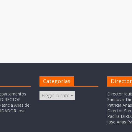
Categorías
Directo
Categorías
departamentos
Director Iqui
o DIRECTOR
Sandoval Dir
atricia Arias de
Patricia Ari
FUNDADOR Jose
Director San 
Padilla DI
Jose Arias Pa