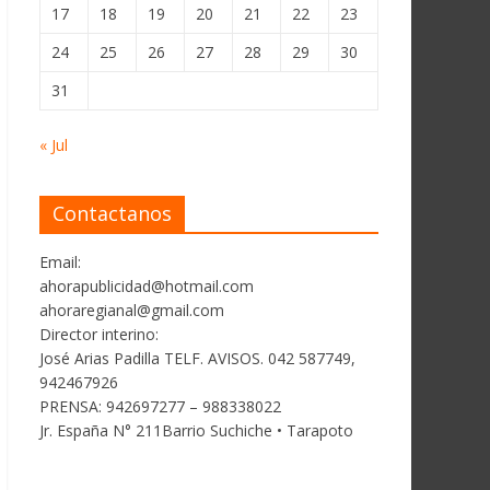
17
18
19
20
21
22
23
24
25
26
27
28
29
30
31
« Jul
Contactanos
Email:
ahorapublicidad@hotmail.com
ahoraregianal@gmail.com
Director interino:
José Arias Padilla TELF. AVISOS. 042 587749,
942467926
PRENSA: 942697277 – 988338022
Jr. España N° 211Barrio Suchiche • Tarapoto