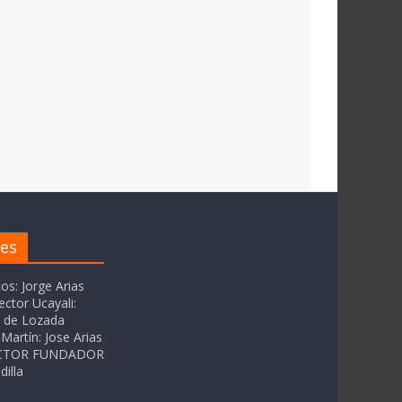
res
tos: Jorge Arias
ector Ucayali:
as de Lozada
Martín: Jose Arias
RECTOR FUNDADOR
dilla