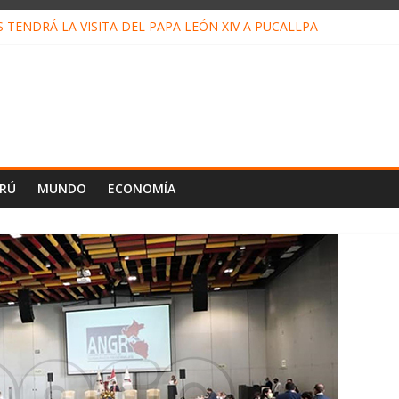
TENDRÁ LA VISITA DEL PAPA LEÓN XIV A PUCALLPA
 CONCURSO DE MICRORELATOS BIBLIOTECUENTO 2026
 NUEVA DIRECTIVA SUDUNU
MPACTO DE ECONOMÍAS ILEGALES CONTRA PPII DE UCAYALI
DE PETRÓLEO EN PERÚ SUPERÓ LOS 36 MIL BARRILES/DÍA EN JU
ERÚ
MUNDO
ECONOMÍA