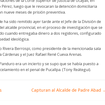
aciones de la Corte Superior de Justicia de Ucayali, en
 Pérez, luego que le revocaran la detención domiciliaria
an nueve meses de prisión preventiva.
lde ha sido remitido ayer tarde ante el Jefe de la División de
del alcalde provincial, en el proceso de investigación que se
nido cuando entregaba dinero a dos regidores, configurado
sedad ideológica.
lp Rivera Berrospi, como presidente de la mencionada sala
a Cárdenas y el Juez Rafael René Cueva Arenas.
 Panduro era un incierto y se supo que se había puesto a
celamiento en el penal de Pucallpa. (Tony Reátegui).
s
Capturan al Alcalde de Padre Abad