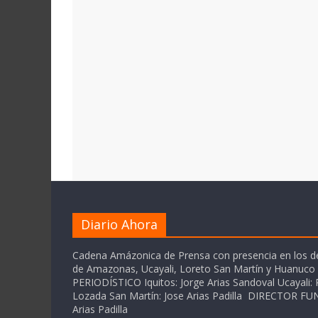
Diario Ahora
Cadena Amázonica de Prensa con presencia en los 
de Amazonas, Ucayali, Loreto San Martín y Huanuc
PERIODÍSTICO Iquitos: Jorge Arias Sandoval Ucayali: P
Lozada San Martín: Jose Arias Padilla DIRECTOR 
Arias Padilla