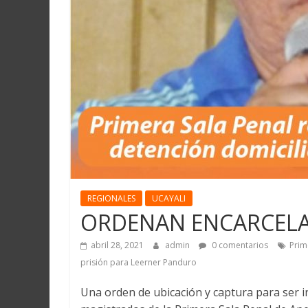
Martín
y
Loreto
REGIONALES
UCAYALI
ORDENAN ENCARCELA
abril 28, 2021
admin
0 comentarios
Prim
prisión para Leerner Panduro
Una orden de ubicación y captura para ser i