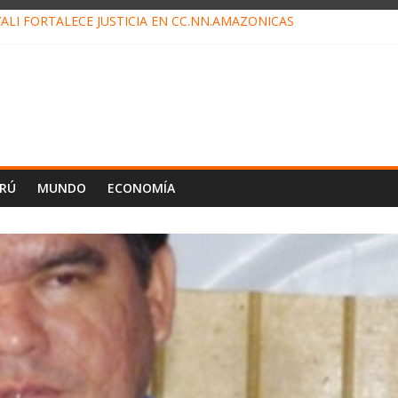
ALI FORTALECE JUSTICIA EN CC.NN.AMAZÓNICAS
LOJ INVISIBLE” BAJO TIERRA QUE CONTROLA TODA LA VIDA EN EL
ALIAGA NO EXPLICA RENUNCIA DE LUIS RUBIO
ES EL ÚLTIMO DÍA PARA PAGOS DE RECIBOS
TAHUANIA IRREGULARIDADES EN COMPRA COMBUSTIBLE
ERÚ
MUNDO
ECONOMÍA