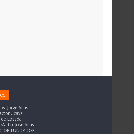
res
tos: Jorge Arias
ector Ucayali:
as de Lozada
Martín: Jose Arias
RECTOR FUNDADOR