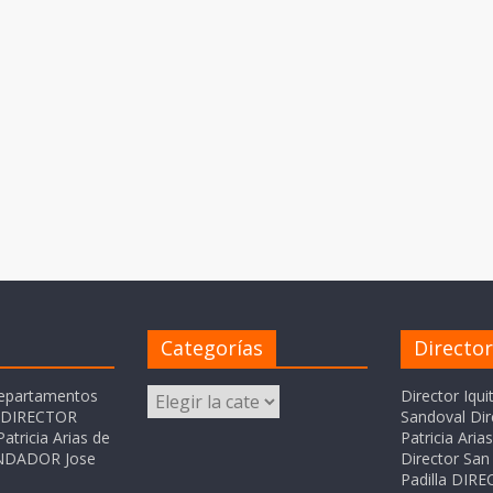
Categorías
Directo
Categorías
departamentos
Director Iqui
o DIRECTOR
Sandoval Dir
atricia Arias de
Patricia Ari
FUNDADOR Jose
Director San 
Padilla DI