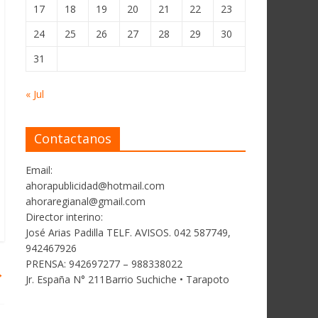
17
18
19
20
21
22
23
24
25
26
27
28
29
30
31
« Jul
Contactanos
Email:
ahorapublicidad@hotmail.com
ahoraregianal@gmail.com
Director interino:
José Arias Padilla TELF. AVISOS. 042 587749,
942467926
PRENSA: 942697277 – 988338022
→
Jr. España N° 211Barrio Suchiche • Tarapoto