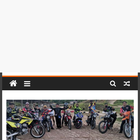
del
Perú,
Mundo
,
Ucayali,
San
Martín
y
Loreto