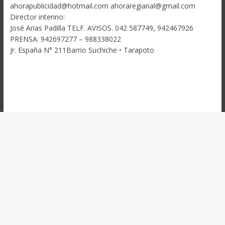
ahorapublicidad@hotmail.com ahoraregianal@gmail.com
Director interino:
José Arias Padilla TELF. AVISOS. 042 587749, 942467926
PRENSA: 942697277 – 988338022
Jr. España N° 211Barrio Suchiche • Tarapoto