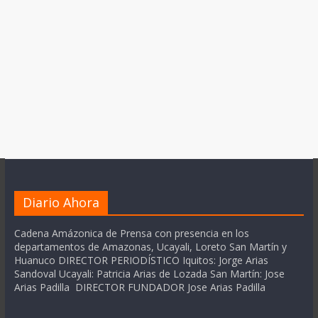
Diario Ahora
Cadena Amázonica de Prensa con presencia en los
departamentos de Amazonas, Ucayali, Loreto San Martín y
Huanuco DIRECTOR PERIODÍSTICO Iquitos: Jorge Arias
Sandoval Ucayali: Patricia Arias de Lozada San Martín: Jose
Arias Padilla DIRECTOR FUNDADOR Jose Arias Padilla