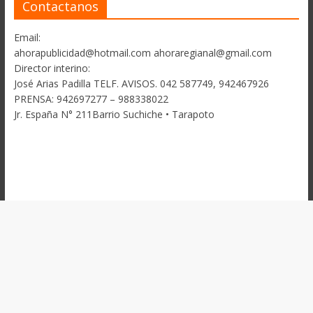
Contactanos
Email:
ahorapublicidad@hotmail.com ahoraregianal@gmail.com
Director interino:
José Arias Padilla TELF. AVISOS. 042 587749, 942467926
PRENSA: 942697277 – 988338022
Jr. España N° 211Barrio Suchiche • Tarapoto