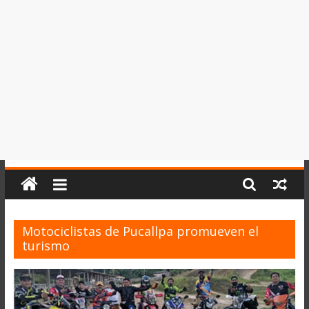
del
Perú,
Mundo
,
Ucayali,
San
Martín
y
Loreto
Motociclistas de Pucallpa promueven el
turismo