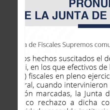
Martín
y
Loreto