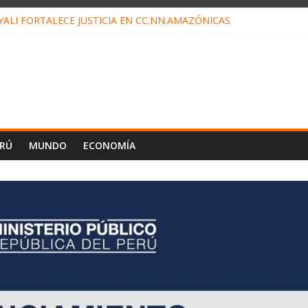
ALI FORTALECE JUSTICIA EN CC.NN.AMAZÓNICAS
LOJ INVISIBLE” BAJO TIERRA QUE CONTROLA TODA LA VIDA EN E
ALIAGA NO EXPLICA RENUNCIA DE LUIS RUBIO
ES EL ÚLTIMO DÍA PARA PAGOS DE RECIBOS
TAHUANIA IRREGULARIDADES EN COMPRA COMBUSTIBLE
ERÚ
MUNDO
ECONOMÍA