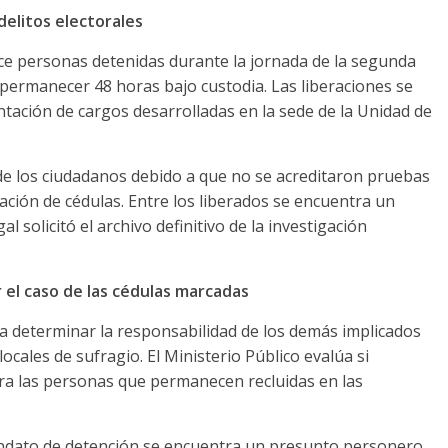
delitos electorales
once personas detenidas durante la jornada de la segunda
 permanecer 48 horas bajo custodia. Las liberaciones se
ntación de cargos desarrolladas en la sede de la Unidad de
n de los ciudadanos debido a que no se acreditaron pruebas
ración de cédulas. Entre los liberados se encuentra un
solicitó el archivo definitivo de la investigación
 el caso de las cédulas marcadas
ra determinar la responsabilidad de los demás implicados
ocales de sufragio. El Ministerio Público evalúa si
tra las personas que permanecen recluidas en las
ndato de detención se encuentra un presunto personero