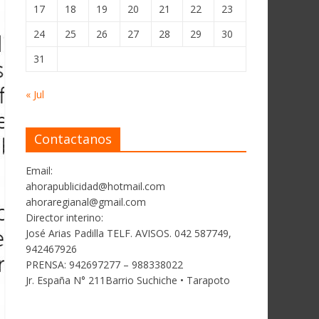
17
18
19
20
21
22
23
24
25
26
27
28
29
30
31
« Jul
Contactanos
Email:
ahorapublicidad@hotmail.com
ahoraregianal@gmail.com
Director interino:
José Arias Padilla TELF. AVISOS. 042 587749,
942467926
PRENSA: 942697277 – 988338022
Jr. España N° 211Barrio Suchiche • Tarapoto