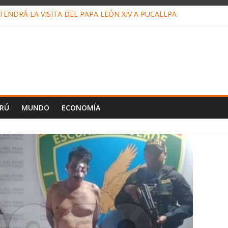
ENDRÁ LA VISITA DEL PAPA LEÓN XIV A PUCALLPA
CONCURSO DE MICRORELATOS BIBLIOTECUENTO 2026
NUEVA DIRECTIVA SUDUNU
PACTO DE ECONOMÍAS ILEGALES CONTRA PPII DE UCAYALI
E PETRÓLEO EN PERÚ SUPERÓ LOS 36 MIL BARRILES/DÍA EN JUL
ERÚ
MUNDO
ECONOMÍA