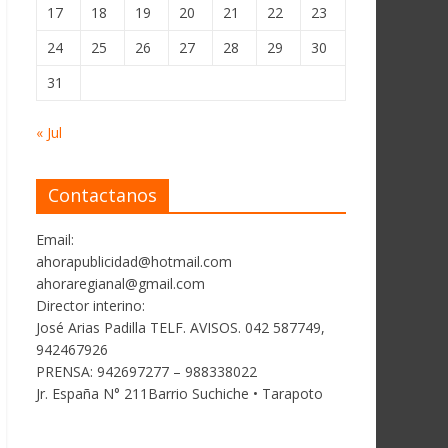
17
18
19
20
21
22
23
24
25
26
27
28
29
30
31
« Jul
Contactanos
Email:
ahorapublicidad@hotmail.com
ahoraregianal@gmail.com
Director interino:
José Arias Padilla TELF. AVISOS. 042 587749,
942467926
PRENSA: 942697277 – 988338022
Jr. España N° 211Barrio Suchiche • Tarapoto