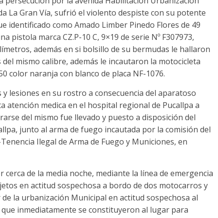
a persecución por la avenida Habilitación Urbanización
da La Gran Vía, sufrió el violento despiste con su potente
 fue identificado como Amado Limber Pinedo Flores de 49
una pistola marca CZ.P-10 C, 9×19 de serie Nº F307973,
límetros, además en si bolsillo de su bermudas le hallaron
 del mismo calibre, además le incautaron la motocicleta
0 color naranja con blanco de placa NF-1076.
 y lesiones en su rostro a consecuencia del aparatoso
ta atención medica en el hospital regional de Pucallpa a
urarse del mismo fue llevado y puesto a disposición del
lpa, junto al arma de fuego incautada por la comisión del
a-Tenencia Ilegal de Arma de Fuego y Municiones, en
r cerca de la media noche, mediante la línea de emergencia
jetos en actitud sospechosa a bordo de dos motocarros y
 de la urbanización Municipal en actitud sospechosa al
o que inmediatamente se constituyeron al lugar para