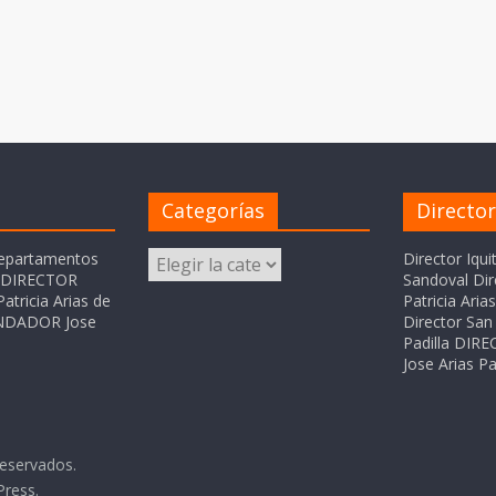
Categorías
Directo
Categorías
departamentos
Director Iqui
o DIRECTOR
Sandoval Dir
atricia Arias de
Patricia Ari
FUNDADOR Jose
Director San 
Padilla DI
Jose Arias Pa
reservados.
Press
.