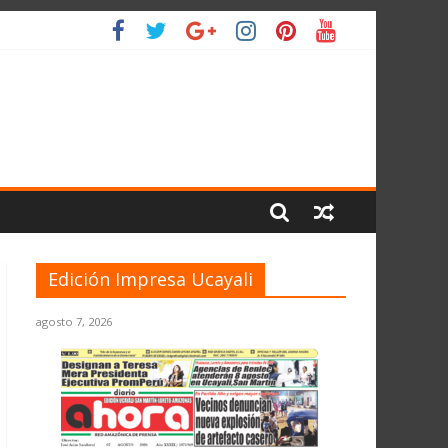
IO
Edición Impresa Ucayali
agosto 7, 2026