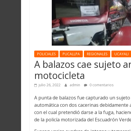
Martín
y
Loreto
POLICIALES
PUCALLPA
REGIONALES
UCAYALI
A balazos cae sujeto 
motocicleta
julio 26, 2022
admin
0 comentarios
A punta de balazos fue capturado un sujeto
automática con dos cacerinas debidamente ab
con el cual pretendió darse a la fuga, haci
de la policía motorizada del Escuadrón Verde