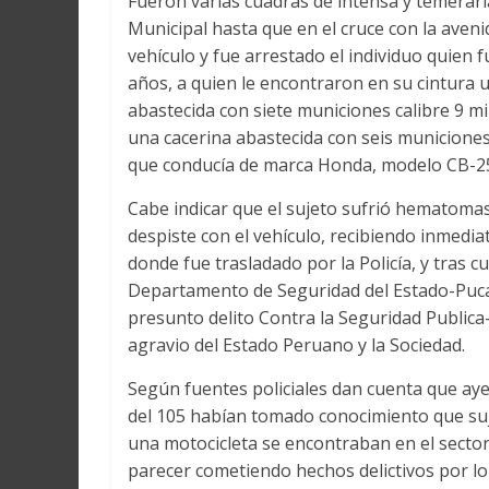
Fueron varias cuadras de intensa y temerari
Municipal hasta que en el cruce con la aveni
vehículo y fue arrestado el individuo quien
años, a quien le encontraron en su cintura 
abastecida con siete municiones calibre 9 mi
una cacerina abastecida con seis municiones
que conducía de marca Honda, modelo CB-25
Cabe indicar que el sujeto sufrió hematomas
despiste con el vehículo, recibiendo inmedia
donde fue trasladado por la Policía, y tras c
Departamento de Seguridad del Estado-Pucal
presunto delito Contra la Seguridad Public
agravio del Estado Peruano y la Sociedad.
Según fuentes policiales dan cuenta que aye
del 105 habían tomado conocimiento que su
una motocicleta se encontraban en el sector
parecer cometiendo hechos delictivos por l