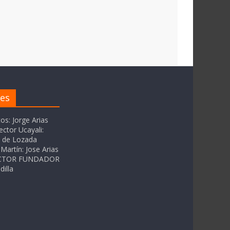
res
tos: Jorge Arias
ector Ucayali:
as de Lozada
Martín: Jose Arias
RECTOR FUNDADOR
dilla