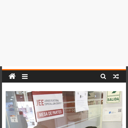
del
Perú,
Mundo
,
Ucayali,
San
Martín
y
Loreto