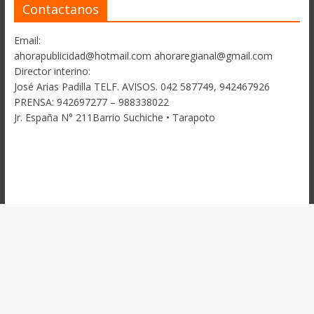
Contactanos
Email:
ahorapublicidad@hotmail.com ahoraregianal@gmail.com
Director interino:
José Arias Padilla TELF. AVISOS. 042 587749, 942467926
PRENSA: 942697277 – 988338022
Jr. España N° 211Barrio Suchiche • Tarapoto