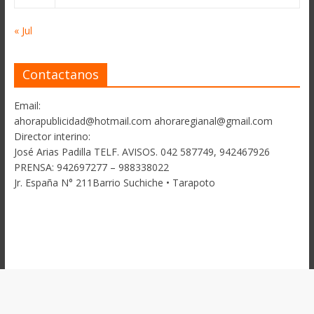
« Jul
Contactanos
Email:
ahorapublicidad@hotmail.com ahoraregianal@gmail.com
Director interino:
José Arias Padilla TELF. AVISOS. 042 587749, 942467926
PRENSA: 942697277 – 988338022
Jr. España N° 211Barrio Suchiche • Tarapoto