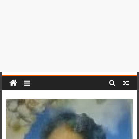
del
Perú,
Mundo
,
Ucayali,
San
Martín
y
Loreto