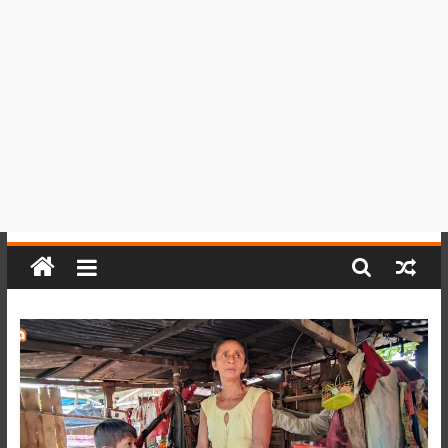
del
Perú,
Mundo
,
Ucayali,
San
Martín
y
Loreto