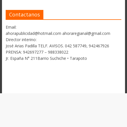
Contactanos
Email:
ahorapublicidad@hotmail.com ahoraregianal@gmail.com
Director interino:
José Arias Padilla TELF. AVISOS. 042 587749, 942467926
PRENSA: 942697277 – 988338022
Jr. España N° 211Barrio Suchiche • Tarapoto