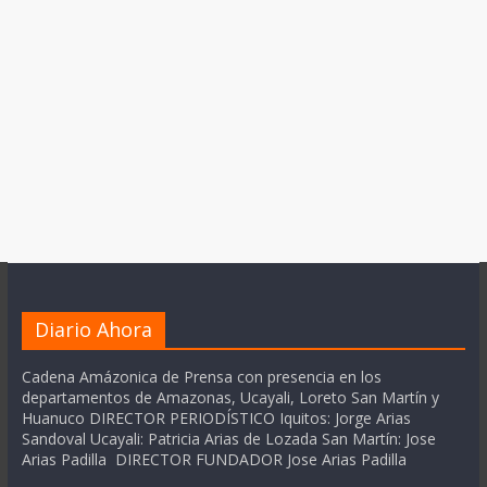
Diario Ahora
Cadena Amázonica de Prensa con presencia en los
departamentos de Amazonas, Ucayali, Loreto San Martín y
Huanuco DIRECTOR PERIODÍSTICO Iquitos: Jorge Arias
Sandoval Ucayali: Patricia Arias de Lozada San Martín: Jose
Arias Padilla DIRECTOR FUNDADOR Jose Arias Padilla