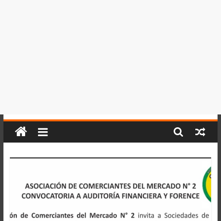
del
Perú,
Mundo
,
Ucayali,
San
Martín
y
Loreto