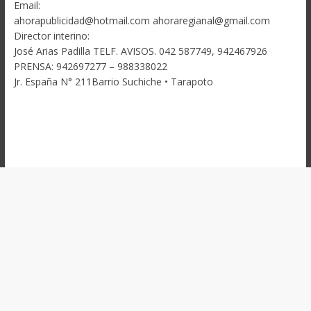
Email:
ahorapublicidad@hotmail.com ahoraregianal@gmail.com
Director interino:
José Arias Padilla TELF. AVISOS. 042 587749, 942467926
PRENSA: 942697277 – 988338022
Jr. España N° 211Barrio Suchiche • Tarapoto