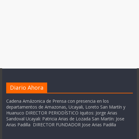
Diario Ahora
Cadena Amázonica de Prensa con presencia en los
departamentos de Amazonas, Ucayali, Loreto San Martín y
Huanuco DIRECTOR PERIODÍSTICO Iquitos: Jorge Arias
Sandoval Ucayali: Patricia Arias de Lozada San Martín: Jose
Arias Padilla DIRECTOR FUNDADOR Jose Arias Padilla