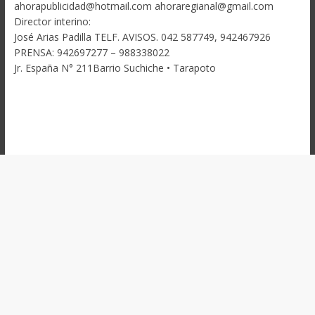
ahorapublicidad@hotmail.com ahoraregianal@gmail.com
Director interino:
José Arias Padilla TELF. AVISOS. 042 587749, 942467926
PRENSA: 942697277 – 988338022
Jr. España N° 211Barrio Suchiche • Tarapoto