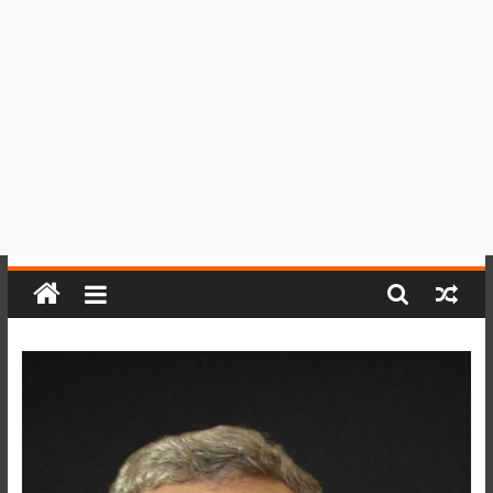
del
Perú,
Mundo
,
Ucayali,
San
Martín
y
Loreto