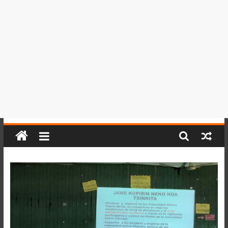
del
Perú,
Mundo
,
Ucayali,
San
Martín
y
Loreto