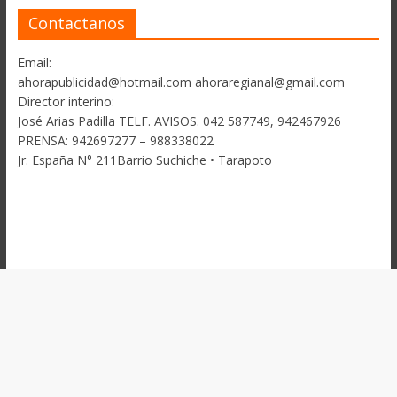
Contactanos
Email:
ahorapublicidad@hotmail.com ahoraregianal@gmail.com
Director interino:
José Arias Padilla TELF. AVISOS. 042 587749, 942467926
PRENSA: 942697277 – 988338022
Jr. España N° 211Barrio Suchiche • Tarapoto