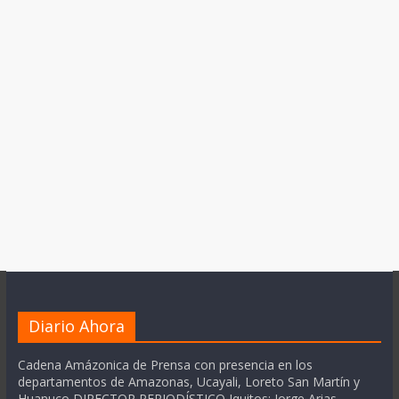
Diario Ahora
Cadena Amázonica de Prensa con presencia en los
departamentos de Amazonas, Ucayali, Loreto San Martín y
Huanuco DIRECTOR PERIODÍSTICO Iquitos: Jorge Arias