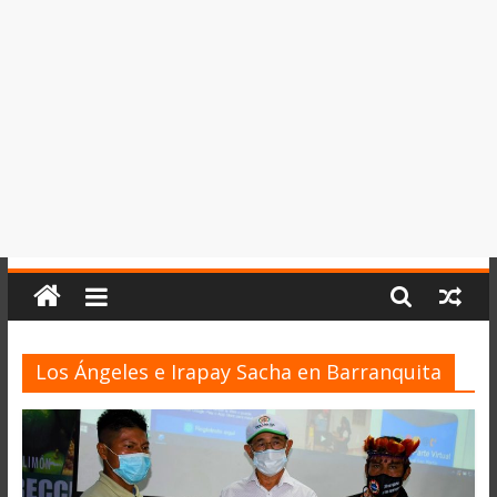
del
Perú,
Mundo
,
Ucayali,
San
Martín
y
Loreto
Los Ángeles e Irapay Sacha en Barranquita