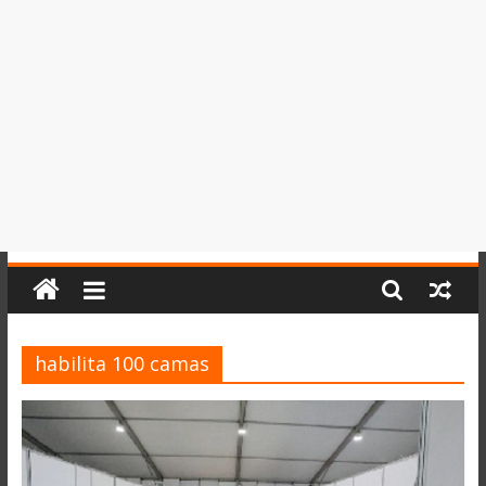
del
Perú,
Mundo
,
Ucayali,
San
Martín
y
Loreto
habilita 100 camas