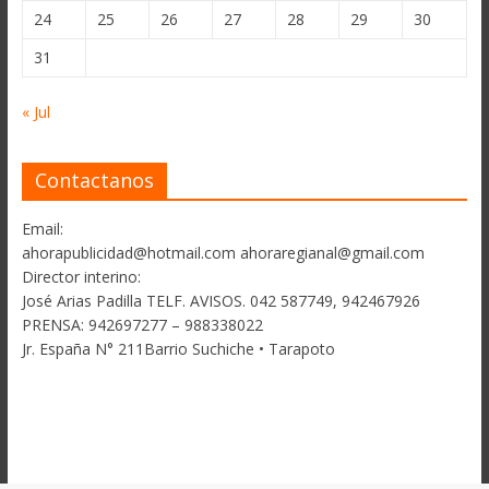
24
25
26
27
28
29
30
31
« Jul
Contactanos
Email:
ahorapublicidad@hotmail.com ahoraregianal@gmail.com
Director interino:
José Arias Padilla TELF. AVISOS. 042 587749, 942467926
PRENSA: 942697277 – 988338022
Jr. España N° 211Barrio Suchiche • Tarapoto