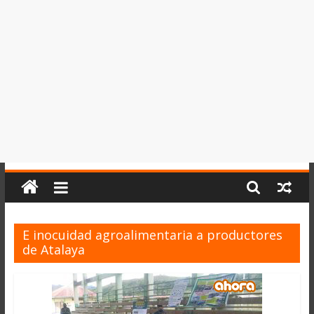
del
Perú,
Mundo
,
Ucayali,
San
Martín
y
Loreto
E inocuidad agroalimentaria a productores
de Atalaya