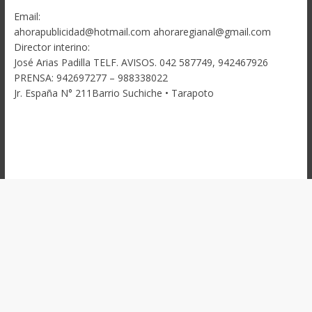
Email:
ahorapublicidad@hotmail.com ahoraregianal@gmail.com
Director interino:
José Arias Padilla TELF. AVISOS. 042 587749, 942467926
PRENSA: 942697277 – 988338022
Jr. España N° 211Barrio Suchiche • Tarapoto