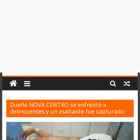
del
Perú,
Mundo
,
Ucayali,
San
Martín
y
Loreto
Dueño NOVA CENTRO se enfrentó a
delincuentes y un asaltante fue capturado: