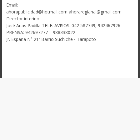
Email:
ahorapublicidad@hotmail.com ahoraregianal@gmail.com
Director interino:
José Arias Padilla TELF. AVISOS. 042 587749, 942467926
PRENSA: 942697277 – 988338022
Jr. España N° 211Barrio Suchiche • Tarapoto