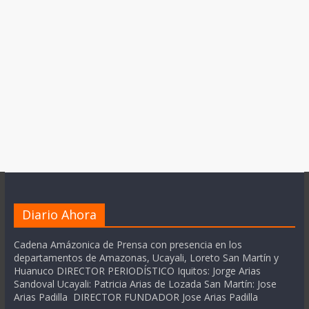
Diario Ahora
Cadena Amázonica de Prensa con presencia en los
departamentos de Amazonas, Ucayali, Loreto San Martín y
Huanuco DIRECTOR PERIODÍSTICO Iquitos: Jorge Arias
Sandoval Ucayali: Patricia Arias de Lozada San Martín: Jose
Arias Padilla DIRECTOR FUNDADOR Jose Arias Padilla