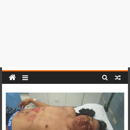
del
Perú,
Mundo
,
Ucayali,
San
Martín
y
Loreto