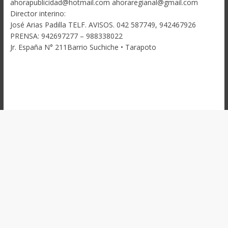
ahorapublicidad@hotmail.com ahoraregianal@gmail.com
Director interino:
José Arias Padilla TELF. AVISOS. 042 587749, 942467926
PRENSA: 942697277 – 988338022
Jr. España N° 211Barrio Suchiche • Tarapoto