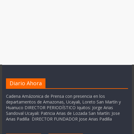
Diario Ahora
Cadena Amázonica de Prensa con presencia en los
departamentos de Amazonas, Ucayali, Loreto San Martín y
Huanuco DIRECTOR PERIODÍSTICO Iquitos: Jorge Arias
Sandoval Ucayali: Patricia Arias de Lozada San Martín: Jose
Arias Padilla DIRECTOR FUNDADOR Jose Arias Padilla