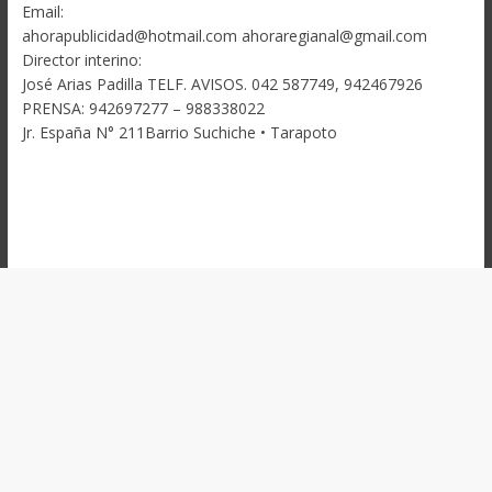
Email:
ahorapublicidad@hotmail.com ahoraregianal@gmail.com
Director interino:
José Arias Padilla TELF. AVISOS. 042 587749, 942467926
PRENSA: 942697277 – 988338022
Jr. España N° 211Barrio Suchiche • Tarapoto