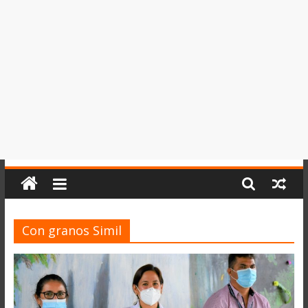
del
Perú,
Mundo
,
Ucayali,
San
Martín
y
Loreto
Con granos Simil