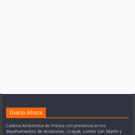
Diario Ahora
Cadena Amázonica de Prensa con presencia en los
departamentos de Amazonas, Ucayali, Loreto San Martín y