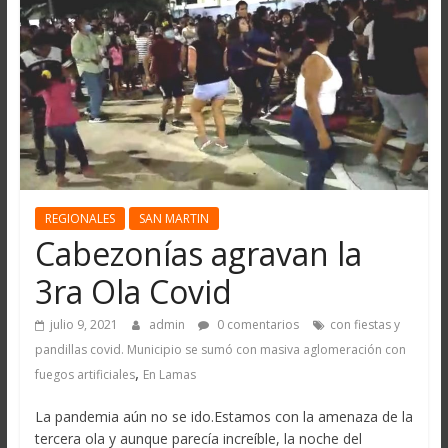
REGIONALES
SAN MARTIN
Cabezonías agravan la
3ra Ola Covid
julio 9, 2021
admin
0 comentarios
con fiestas y
pandillas covid. Municipio se sumó con masiva aglomeración con
,
fuegos artificiales
En Lamas
La pandemia aún no se ido.Estamos con la amenaza de la
tercera ola y aunque parecía increíble, la noche del