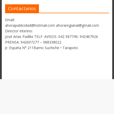
Contactanos
Email:
ahorapublicidad@hotmail.com ahoraregianal@gmail.com
Director interino:
José Arias Padilla TELF. AVISOS. 042 587749, 942467926
PRENSA: 942697277 – 988338022
Jr. España N° 211Barrio Suchiche • Tarapoto