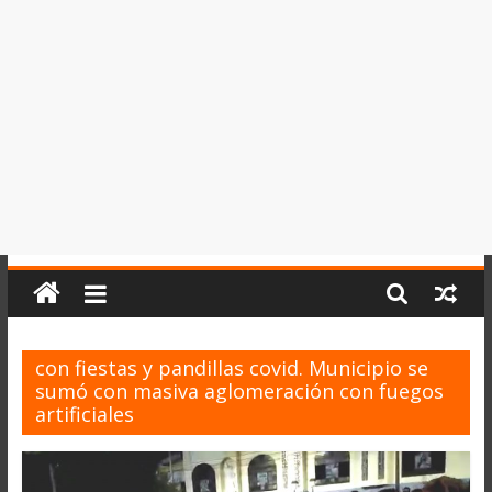
del
Perú,
Mundo
,
Ucayali,
San
Martín
y
Loreto
con fiestas y pandillas covid. Municipio se
sumó con masiva aglomeración con fuegos
artificiales