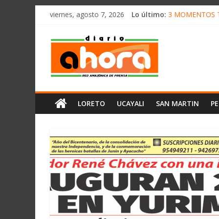
олимп казино
Saltar
viernes, agosto 7, 2026
Lo último:
3 MOMENTOS T
al
CONVOCAN A C
contenido
Diario
ELEGIRÁN LA 
DENUNCIAN IM
PRODUCCIÓN DE
Ahora
Cadena
LORETO
UCAYALI
SAN MARTIN
P
Amazónica
de
Prensa
Noticias
del
Perú,
Mundo
,
Ucayali,
San