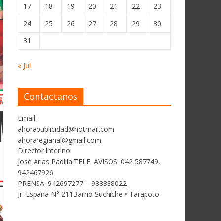
17
18
19
20
21
22
23
24
25
26
27
28
29
30
31
« Jul
Contactanos
Email:
ahorapublicidad@hotmail.com
ahoraregianal@gmail.com
Director interino:
José Arias Padilla TELF. AVISOS. 042 587749,
942467926
PRENSA: 942697277 – 988338022
Jr. España N° 211Barrio Suchiche • Tarapoto