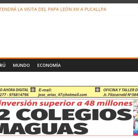
ENDRÁ LA VISITA DEL PAPA LEÓN XIV A PUCALLPA
ONCURSO DE MICRORELATOS BIBLIOTECUENTO 2026
NUEVA DIRECTIVA SUDUNU
PACTO DE ECONOMÍAS ILEGALES CONTRA PPII DE UCAYALI
 PETRÓLEO EN PERÚ SUPERÓ LOS 36 MIL BARRILES/DÍA EN JULI
ERÚ
MUNDO
ECONOMÍA