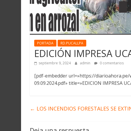
PORTADA
RD.PUCALLPA
EDICIÓN IMPRESA UCA
septiembre 9, 2024
admin
0 comentarios
[pdf-embedder url=»https://diarioahora.p
09.09.2024.pdf» title=»EDICION IMPRESA UCA
←
LOS INCENDIOS FORESTALES SE EXT
Deja una respuesta