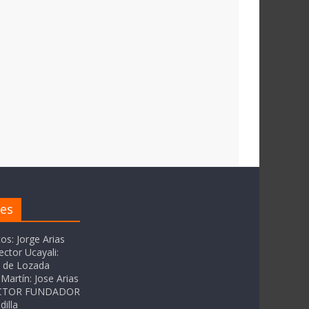
res
tos: Jorge Arias
ector Ucayali:
as de Lozada
Martín: Jose Arias
RECTOR FUNDADOR
dilla