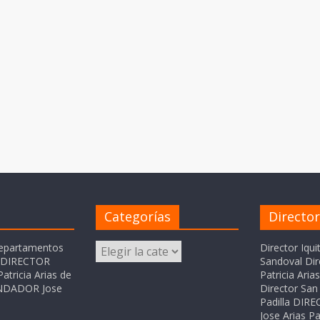
Categorías
Directo
Categorías
departamentos
Director Iqui
o DIRECTOR
Sandoval Dir
atricia Arias de
Patricia Ari
FUNDADOR Jose
Director San 
Padilla DI
Jose Arias Pa