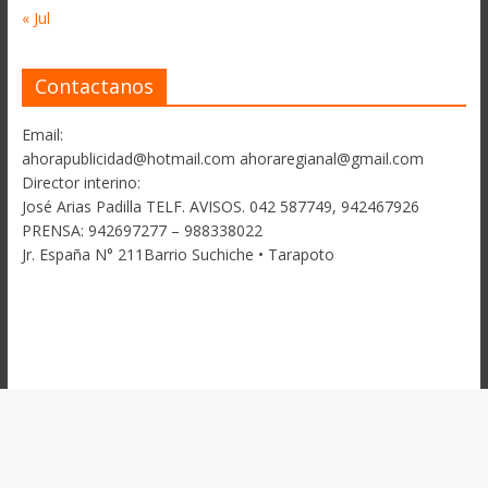
« Jul
Contactanos
Email:
ahorapublicidad@hotmail.com ahoraregianal@gmail.com
Director interino:
José Arias Padilla TELF. AVISOS. 042 587749, 942467926
PRENSA: 942697277 – 988338022
Jr. España N° 211Barrio Suchiche • Tarapoto