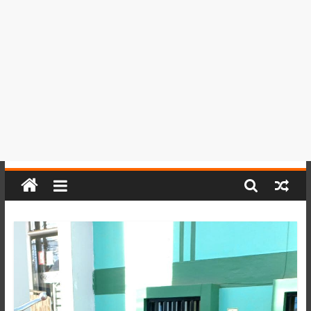
del
Perú,
Mundo
,
Ucayali,
San
Martín
y
Loreto