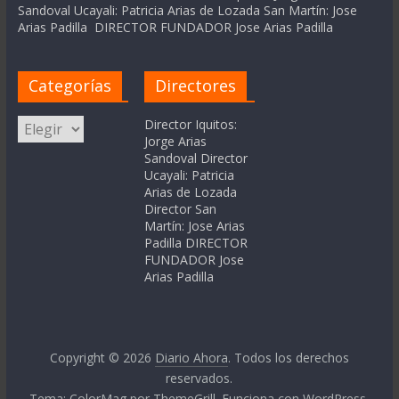
Sandoval Ucayali: Patricia Arias de Lozada San Martín: Jose
Arias Padilla DIRECTOR FUNDADOR Jose Arias Padilla
Categorías
Directores
Categorías
Director Iquitos:
Jorge Arias
Sandoval Director
Ucayali: Patricia
Arias de Lozada
Director San
Martín: Jose Arias
Padilla DIRECTOR
FUNDADOR Jose
Arias Padilla
Copyright © 2026
Diario Ahora
. Todos los derechos
reservados.
Tema:
ColorMag
por ThemeGrill. Funciona con
WordPress
.