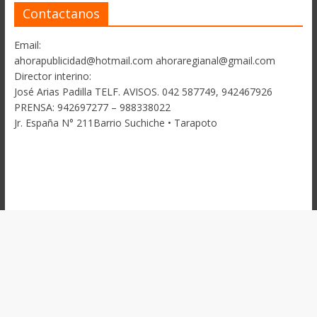
Contactanos
Email:
ahorapublicidad@hotmail.com ahoraregianal@gmail.com
Director interino:
José Arias Padilla TELF. AVISOS. 042 587749, 942467926
PRENSA: 942697277 – 988338022
Jr. España N° 211Barrio Suchiche • Tarapoto