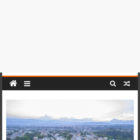
del
Perú,
Mundo
,
Ucayali,
San
Martín
y
Loreto