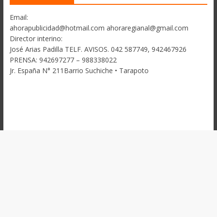
Email:
ahorapublicidad@hotmail.com ahoraregianal@gmail.com
Director interino:
José Arias Padilla TELF. AVISOS. 042 587749, 942467926
PRENSA: 942697277 – 988338022
Jr. España N° 211Barrio Suchiche • Tarapoto