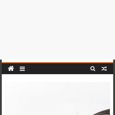
del
Perú,
Mundo
,
Ucayali,
San
Martín
y
Loreto