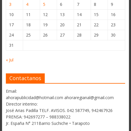
3
4
5
6
7
8
9
10
11
12
13
14
15
16
17
18
19
20
21
22
23
24
25
26
27
28
29
30
31
« Jul
Contactanos
Email:
ahorapublicidad@hotmail.com ahoraregianal@gmail.com
Director interino:
José Arias Padilla TELF. AVISOS. 042 587749, 942467926
PRENSA: 942697277 – 988338022
Jr. España N° 211Barrio Suchiche • Tarapoto