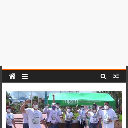
del
Perú,
Mundo
,
Ucayali,
San
Martín
y
Loreto