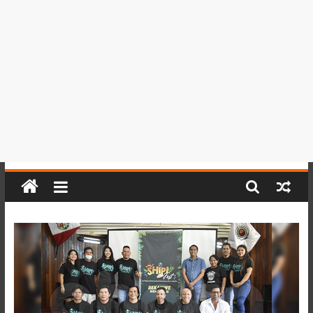
del
Perú,
Mundo
,
Ucayali,
San
Martín
y
Loreto