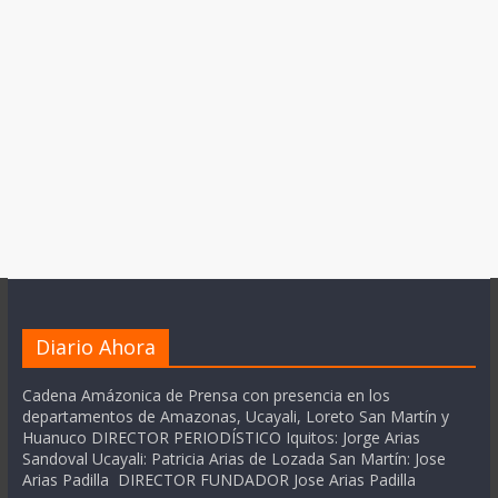
Diario Ahora
Cadena Amázonica de Prensa con presencia en los
departamentos de Amazonas, Ucayali, Loreto San Martín y
Huanuco DIRECTOR PERIODÍSTICO Iquitos: Jorge Arias
Sandoval Ucayali: Patricia Arias de Lozada San Martín: Jose
Arias Padilla DIRECTOR FUNDADOR Jose Arias Padilla