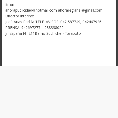
Email:
ahorapublicidad@hotmail.com ahoraregianal@gmail.com
Director interino:
José Arias Padilla TELF. AVISOS. 042 587749, 942467926
PRENSA: 942697277 – 988338022
Jr. España N° 211Barrio Suchiche • Tarapoto