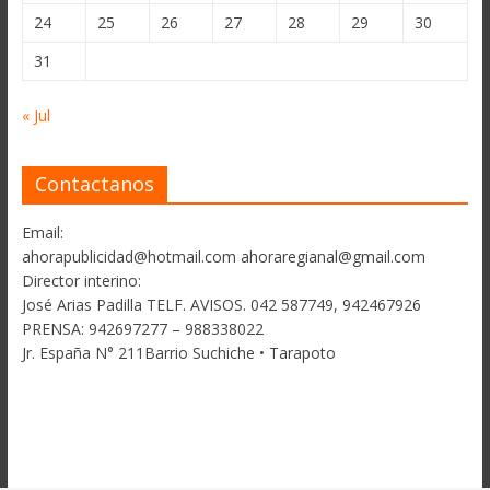
24
25
26
27
28
29
30
31
« Jul
Contactanos
Email:
ahorapublicidad@hotmail.com ahoraregianal@gmail.com
Director interino:
José Arias Padilla TELF. AVISOS. 042 587749, 942467926
PRENSA: 942697277 – 988338022
Jr. España N° 211Barrio Suchiche • Tarapoto