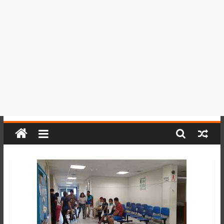
del
Perú,
Mundo
,
Ucayali,
San
Martín
y
Loreto