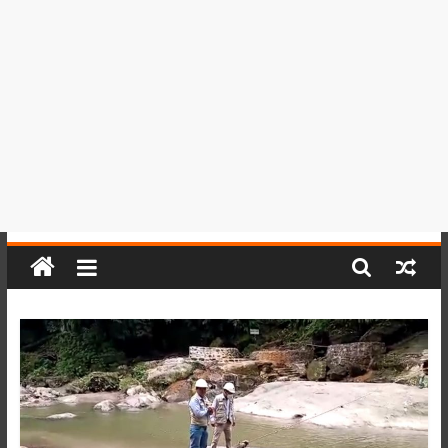
del
Perú,
Mundo
,
Ucayali,
San
Martín
y
Loreto