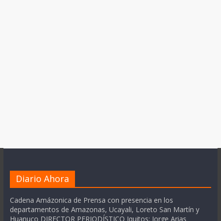
Diario Ahora
Cadena Amázonica de Prensa con presencia en los
departamentos de Amazonas, Ucayali, Loreto San Martín y
Huanuco DIRECTOR PERIODÍSTICO Iquitos: Jorge Arias