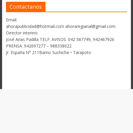
Contactanos
Email:
ahorapublicidad@hotmail.com ahoraregianal@gmail.com
Director interino:
José Arias Padilla TELF. AVISOS. 042 587749, 942467926
PRENSA: 942697277 – 988338022
Jr. España N° 211Barrio Suchiche • Tarapoto