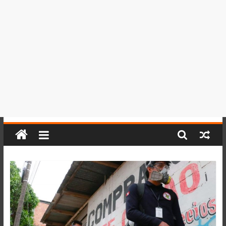
del
Perú,
Mundo
,
Ucayali,
San
Martín
y
Loreto