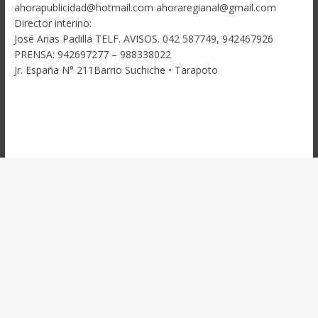
ahorapublicidad@hotmail.com ahoraregianal@gmail.com
Director interino:
José Arias Padilla TELF. AVISOS. 042 587749, 942467926
PRENSA: 942697277 – 988338022
Jr. España N° 211Barrio Suchiche • Tarapoto