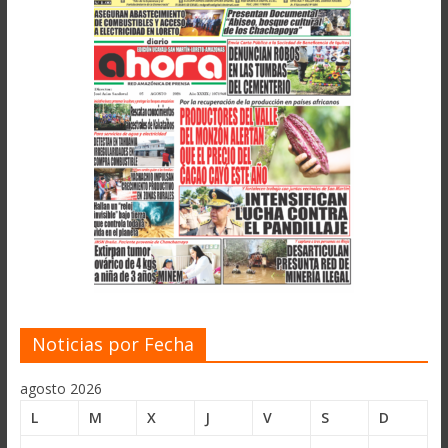
Noticias por Fecha
agosto 2026
L
M
X
J
V
S
D