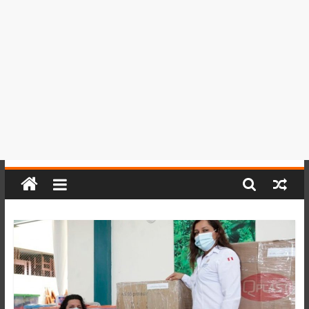
del
Perú,
Mundo
,
Ucayali,
San
Martín
y
Loreto