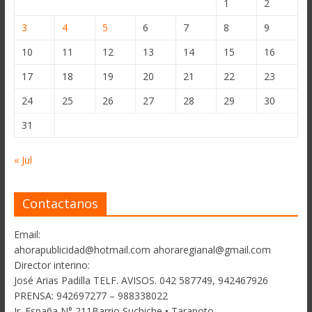
1
2
3
4
5
6
7
8
9
10
11
12
13
14
15
16
17
18
19
20
21
22
23
24
25
26
27
28
29
30
31
« Jul
Contactanos
Email:
ahorapublicidad@hotmail.com ahoraregianal@gmail.com
Director interino:
José Arias Padilla TELF. AVISOS. 042 587749, 942467926
PRENSA: 942697277 – 988338022
Jr. España N° 211Barrio Suchiche • Tarapoto