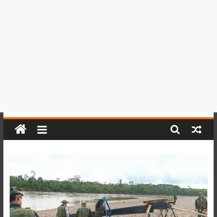
del
Perú,
Mundo
,
Ucayali,
San
Martín
y
Loreto