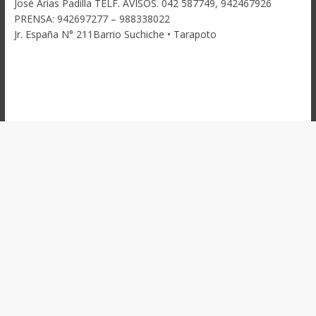
José Arias Padilla TELF. AVISOS. 042 587749, 942467926
PRENSA: 942697277 – 988338022
Jr. España N° 211Barrio Suchiche • Tarapoto