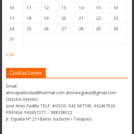
10
11
12
13
14
15
16
17
18
19
20
21
22
23
24
25
26
27
28
29
30
31
« Jul
Contactanos
Email:
ahorapublicidad@hotmail.com ahoraregianal@gmail.com
Director interino:
José Arias Padilla TELF. AVISOS. 042 587749, 942467926
PRENSA: 942697277 – 988338022
Jr. España N° 211Barrio Suchiche • Tarapoto