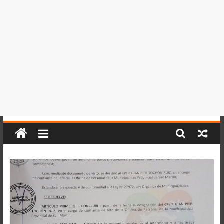
del
Perú,
Mundo
,
Ucayali,
San
Martín
y
Loreto