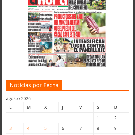
Noticias por Fecha
agosto 2026
L
M
X
J
V
S
D
1
2
3
4
5
6
7
8
9