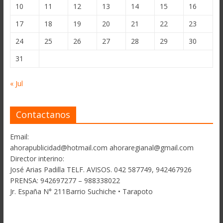
10
11
12
13
14
15
16
17
18
19
20
21
22
23
24
25
26
27
28
29
30
31
« Jul
Contactanos
Email:
ahorapublicidad@hotmail.com ahoraregianal@gmail.com
Director interino:
José Arias Padilla TELF. AVISOS. 042 587749, 942467926
PRENSA: 942697277 – 988338022
Jr. España N° 211Barrio Suchiche • Tarapoto