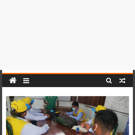
del
Perú,
Mundo
,
Ucayali,
San
Martín
y
Loreto