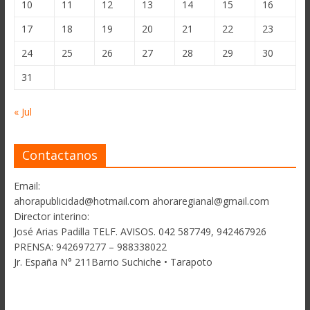
10
11
12
13
14
15
16
17
18
19
20
21
22
23
24
25
26
27
28
29
30
31
« Jul
Contactanos
Email:
ahorapublicidad@hotmail.com ahoraregianal@gmail.com
Director interino:
José Arias Padilla TELF. AVISOS. 042 587749, 942467926
PRENSA: 942697277 – 988338022
Jr. España N° 211Barrio Suchiche • Tarapoto