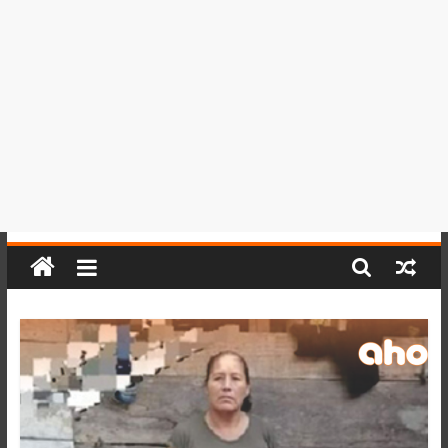
del
Perú,
Mundo
,
Ucayali,
San
Martín
y
Loreto