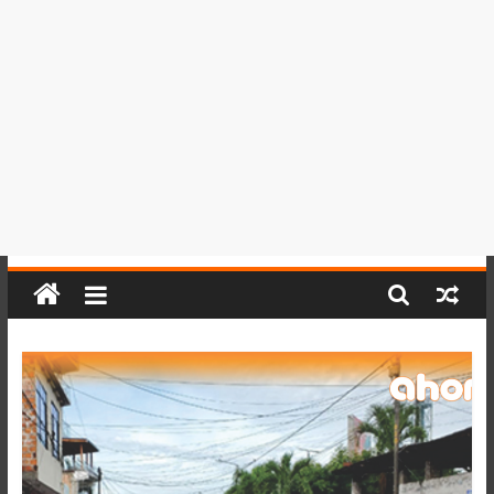
del
Perú,
Mundo
,
Ucayali,
San
Martín
y
Loreto