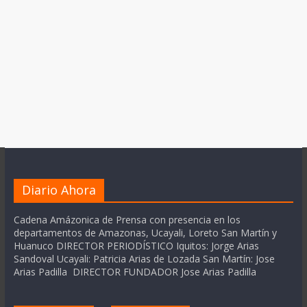
Diario Ahora
Cadena Amázonica de Prensa con presencia en los
departamentos de Amazonas, Ucayali, Loreto San Martín y
Huanuco DIRECTOR PERIODÍSTICO Iquitos: Jorge Arias
Sandoval Ucayali: Patricia Arias de Lozada San Martín: Jose
Arias Padilla DIRECTOR FUNDADOR Jose Arias Padilla