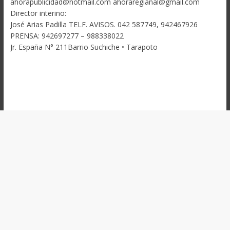
ahorapublicidad@hotmail.com ahoraregianal@gmail.com
Director interino:
José Arias Padilla TELF. AVISOS. 042 587749, 942467926
PRENSA: 942697277 – 988338022
Jr. España N° 211Barrio Suchiche • Tarapoto