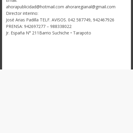
Email:
ahorapublicidad@hotmail.com ahoraregianal@gmail.com
Director interino:
José Arias Padilla TELF. AVISOS. 042 587749, 942467926
PRENSA: 942697277 – 988338022
Jr. España N° 211Barrio Suchiche • Tarapoto