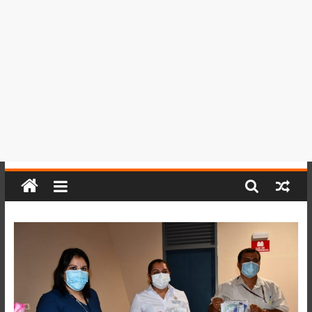
del
Perú,
Mundo
,
Ucayali,
San
Martín
y
Loreto