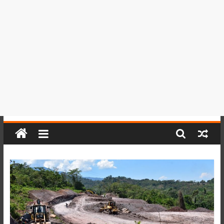
del
Perú,
Mundo
,
Ucayali,
San
Martín
y
Loreto